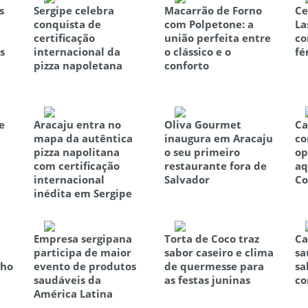
s
Sergipe celebra
Macarrão de Forno
Ce
conquista de
com Polpetone: a
La
certificação
união perfeita entre
co
s
internacional da
o clássico e o
fé
pizza napoletana
conforto
e
Aracaju entra no
Oliva Gourmet
Ca
mapa da autêntica
inaugura em Aracaju
co
pizza napolitana
o seu primeiro
op
com certificação
restaurante fora de
aq
internacional
Salvador
Co
inédita em Sergipe
Empresa sergipana
Torta de Coco traz
Ca
participa de maior
sabor caseiro e clima
sa
nho
evento de produtos
de quermesse para
sa
saudáveis da
as festas juninas
co
América Latina