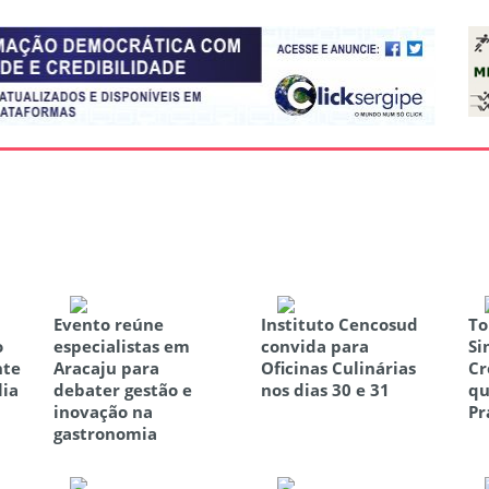
Evento reúne
Instituto Cencosud
To
o
especialistas em
convida para
Si
nte
Aracaju para
Oficinas Culinárias
Cr
lia
debater gestão e
nos dias 30 e 31
qu
inovação na
Pr
gastronomia