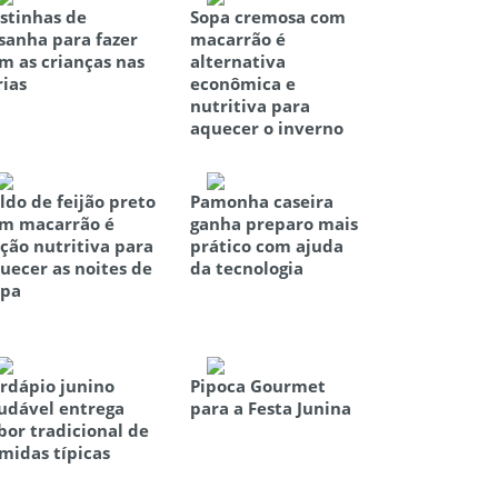
stinhas de
Sopa cremosa com
sanha para fazer
macarrão é
m as crianças nas
alternativa
rias
econômica e
nutritiva para
aquecer o inverno
ldo de feijão preto
Pamonha caseira
m macarrão é
ganha preparo mais
ção nutritiva para
prático com ajuda
uecer as noites de
da tecnologia
pa
rdápio junino
Pipoca Gourmet
udável entrega
para a Festa Junina
bor tradicional de
midas típicas