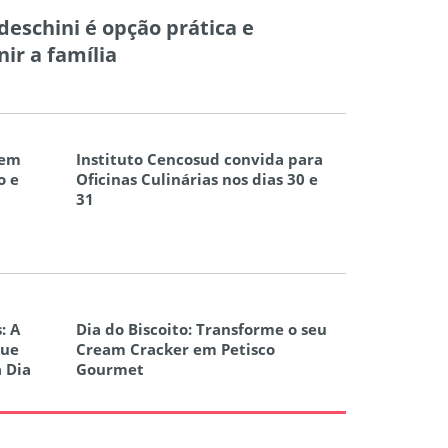
eschini é opção prática e
ir a família
 em
Instituto Cencosud convida para
o e
Oficinas Culinárias nos dias 30 e
31
: A
Dia do Biscoito: Transforme o seu
que
Cream Cracker em Petisco
a Dia
Gourmet