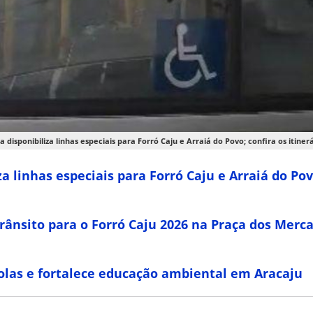
a disponibiliza linhas especiais para Forró Caju e Arraiá do Povo; confira os itine
za linhas especiais para Forró Caju e Arraiá do Povo
rânsito para o Forró Caju 2026 na Praça dos Merc
colas e fortalece educação ambiental em Aracaju