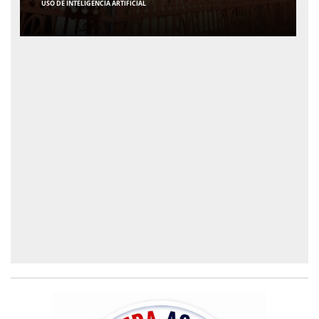
FLÁVIO CONFIRMA 47 APOIOS AO SENADO; VEJA QUAIS SÃO OS NOMES