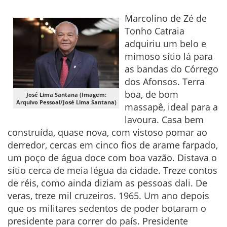
Marcolino de Zé de
Tonho Catraia
adquiriu um belo e
mimoso sítio lá para
as bandas do Córrego
dos Afonsos. Terra
boa, de bom
José Lima Santana (Imagem:
Arquivo Pessoal/José Lima Santana)
massapê, ideal para a
lavoura. Casa bem
construída, quase nova, com vistoso pomar ao
derredor, cercas em cinco fios de arame farpado,
um poço de água doce com boa vazão. Distava o
sítio cerca de meia légua da cidade. Treze contos
de réis, como ainda diziam as pessoas dali. De
veras, treze mil cruzeiros. 1965. Um ano depois
que os militares sedentos de poder botaram o
presidente para correr do país. Presidente