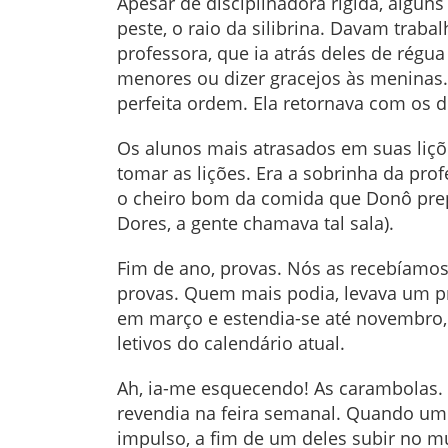
Apesar de disciplinadora rígida, algu
peste, o raio da silibrina. Davam traba
professora, que ia atrás deles de régu
menores ou dizer gracejos às meninas. D
perfeita ordem. Ela retornava com os d
Os alunos mais atrasados em suas liç
tomar as lições. Era a sobrinha da pro
o cheiro bom da comida que Donô prepa
Dores, a gente chamava tal sala).
Fim de ano, provas. Nós as recebíamos
provas. Quem mais podia, levava um pr
em março e estendia-se até novembro, 
letivos do calendário atual.
Ah, ia-me esquecendo! As carambolas. 
revendia na feira semanal. Quando um 
impulso, a fim de um deles subir no mu