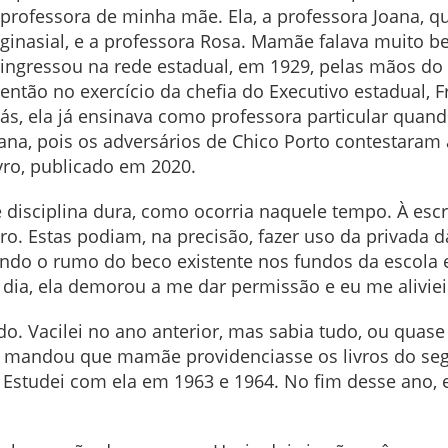
professora de minha mãe. Ela, a professora Joana, q
ginasial, e a professora Rosa. Mamãe falava muito b
ingressou na rede estadual, em 1929, pelas mãos do 
então no exercício da chefia do Executivo estadual, 
liás, ela já ensinava como professora particular qua
pana, pois os adversários de Chico Porto contestara
livro, publicado em 2020.
 disciplina dura, como ocorria naquele tempo. À esc
. Estas podiam, na precisão, fazer uso da privada d
ndo o rumo do beco existente nos fundos da escola e
Um dia, ela demorou a me dar permissão e eu me alivie
o. Vacilei no ano anterior, mas sabia tudo, ou quase
a mandou que mamãe providenciasse os livros do se
. Estudei com ela em 1963 e 1964. No fim desse ano, 