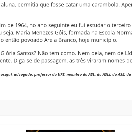
aluna, permitia que fosse catar uma carambola. Ape
fim de 1964, no ano seguinte eu fui estudar o tercei
u seja, Maria Menezes Góis, formada na Escola Norma
do então povoado Areia Branco, hoje município.
a Glória Santos? Não tem como. Nem dela, nem de Lí
mente. Diga-se de passagem, as três viraram nomes de
racaju), advogado, professor da UFS, membro da ASL, da ASLJ, da ASE, da