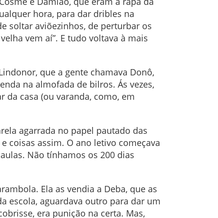
, Cosme e Damião, que eram a rapa da
ualquer hora, para dar dribles na
e soltar aviõezinhos, de perturbar os
 velha vem aí”. E tudo voltava à mais
Lindonor, que a gente chamava Donô,
renda na almofada de bilros. Ás vezes,
ar da casa (ou varanda, como, em
rela agarrada no papel pautado das
 e coisas assim. O ano letivo começava
 aulas. Não tínhamos os 200 dias
rambola. Ela as vendia a Deba, que as
da escola, aguardava outro para dar um
obrisse, era punição na certa. Mas,