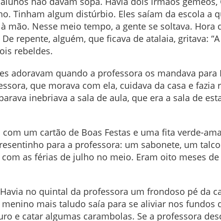
ns alunos não davam sopa. Havia dois irmãos gêmeos
lho. Tinham algum distúrbio. Eles saíam da escola a q
a à mão. Nesse meio tempo, a gente se soltava. Hora d
e repente, alguém, que ficava de atalaia, gritava: “A
ois rebeldes.
ões adoravam quando a professora os mandava para 
fessora, que morava com ela, cuidava da casa e fazia 
rava inebriava a sala de aula, que era a sala de est
 com um cartão de Boas Festas e uma fita verde-ama
esentinho para a professora: um sabonete, um talco
com as férias de julho no meio. Eram oito meses de
Havia no quintal da professora um frondoso pé da ca
menino mais taludo saía para se aliviar nos fundos 
ro e catar algumas carambolas. Se a professora desc