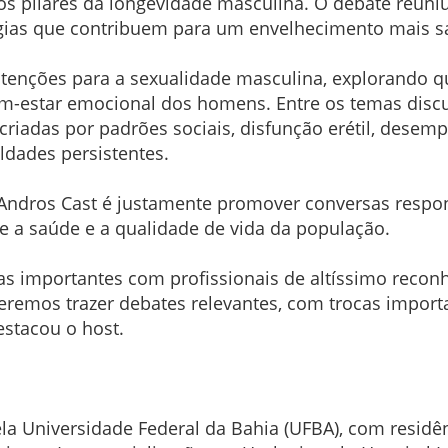
s pilares da longevidade masculina. O debate reuniu e
égias que contribuem para um envelhecimento mais sa
 atenções para a sexualidade masculina, explorando
m-estar emocional dos homens. Entre os temas discu
 criadas por padrões sociais, disfunção erétil, dese
uldades persistentes.
Andros Cast é justamente promover conversas respo
 a saúde e a qualidade de vida da população.
mas importantes com profissionais de altíssimo recon
eremos trazer debates relevantes, com trocas import
stacou o host.
a Universidade Federal da Bahia (UFBA), com residên