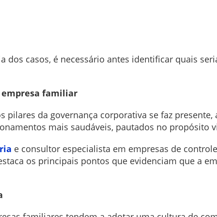
a dos casos, é necessário antes identificar quais ser
a empresa familiar
pilares da governança corporativa se faz presente,
ionamentos mais saudáveis, pautados no propósito v
ria
e consultor especialista em empresas de controle
staca os principais pontos que evidenciam que a emp
a
esas familiares tendem a adotar uma cultura de com