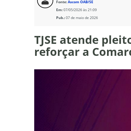
Fonte:
Ascom OAB/SE
Em:
07/05/2026 às 21:09
Pub.:
07 de maio de 2026
TJSE atende plei
reforçar a Comar