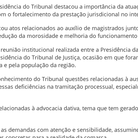
sidência do Tribunal destacou a importância da atuaç
 o fortalecimento da prestação jurisdicional no int
icou atos relacionados ao auxílio de magistrados ju
edução da morosidade e melhoria do funcionamento d
reunião institucional realizada entre a Presidência 
esidência do Tribunal de Justiça, ocasião em que for
a e pela população da região.
hecimento do Tribunal questões relacionadas à ausênc
essas deficiências na tramitação processual, especia
acionadas à advocacia dativa, tema que tem gerado
eu as demandas com atenção e sensibilidade, assum
s concretas para a realidade da comarca.