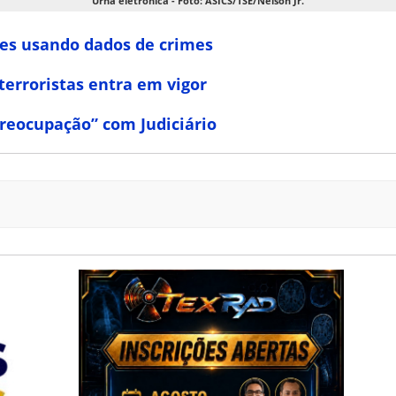
Urna eletrônica - Foto: ASICS/TSE/Nelson Jr.
ões usando dados de crimes
terroristas entra em vigor
reocupação” com Judiciário