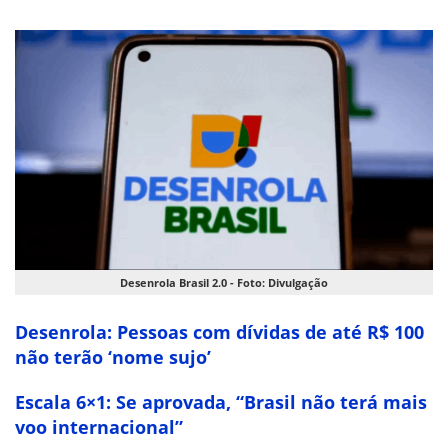
Desenrola Brasil 2.0 - Foto: Divulgação
Desenrola: Pessoas com dívidas de até R$ 100
não terão ‘nome sujo’
Escala 6×1: Se aprovada, “Brasil não terá mais
voo internacional”