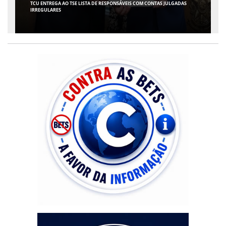
ARACAJU RECEBE ESPETÁCULO INFANTIL "SPIDEY E SEUS AMIGOS" COM
AVENTURA AO VIVO NO TEATRO ATHENEU