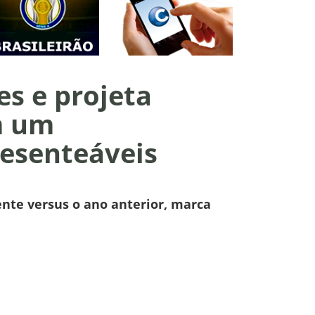
es e projeta
m um
resenteáveis
nte versus o ano anterior, marca