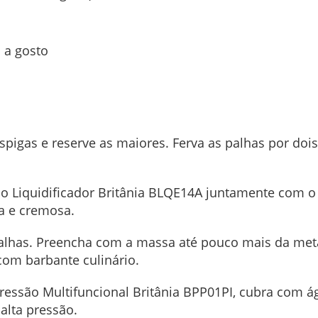
 a gosto
pigas e reserve as maiores. Ferva as palhas por doi
o Liquidificador Britânia BLQE14A juntamente com o l
a e cremosa.
lhas. Preencha com a massa até pouco mais da metad
com barbante culinário.
ssão Multifuncional Britânia BPP01PI, cubra com ág
lta pressão.