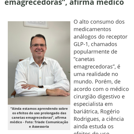
emagrecedoras”, afirma médico
O alto consumo dos
medicamentos
análogos do receptor
GLP-1, chamados
popularmente de
“canetas
emagrecedoras”, é
uma realidade no
mundo. Porém, de
acordo com o médico
cirurgião digestivo e
especialista em
“Ainda estamos aprendendo sobre
bariátrica, Rogério
os efeitos do uso prolongado das
canetas emagrecedoras”, afirma
Rodrigues, a ciência
médico - Foto: Triade Comunicação
ainda estuda os
e Assessoria
efeitos do uso