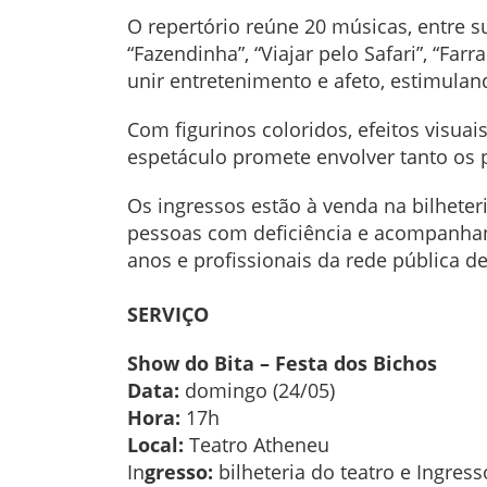
O repertório reúne 20 músicas, entre s
“Fazendinha”, “Viajar pelo Safari”, “Fa
unir entretenimento e afeto, estimula
Com figurinos coloridos, efeitos visua
espetáculo promete envolver tanto os
Os ingressos estão à venda na bilheter
pessoas com deficiência e acompanhant
anos e profissionais da rede pública 
SERVIÇO
Show do Bita – Festa dos Bichos
Data:
domingo (24/05)
Hora:
17h
Local:
Teatro Atheneu
In
gresso:
bilheteria do teatro e Ingress