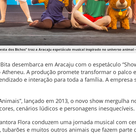
Festa dos Bichos" traz a Aracaju espetáculo musical inspirado no universo animal -
Bita desembarca em Aracaju com o espetáculo “Show 
ro Atheneu. A produção promete transformar o palco
endizado e interação para toda a família. A empresa 
 Animais”, lançado em 2013, o novo show mergulha no f
cores, cenários lúdicos e personagens inesquecíveis
e a cantora Flora conduzem uma jornada musical com c
as, tubarões e muitos outros animais que fazem parte 