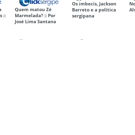
Os imbecis, Jackson
No
a
Quem matou Zé
Barreto e a política
Al
 ::
Marmelada? :: Por
sergipana
José Lima Santana
za
Cartas de Jackson de
Educação, um
Zé
e
Figueiredo e Araripe
problema histórico ::
Po
Coutinho
Por José Lima
Sa
Santana
e
Testa de arrombar
A marca de quem
A 
navio
semeia
qu
1
2