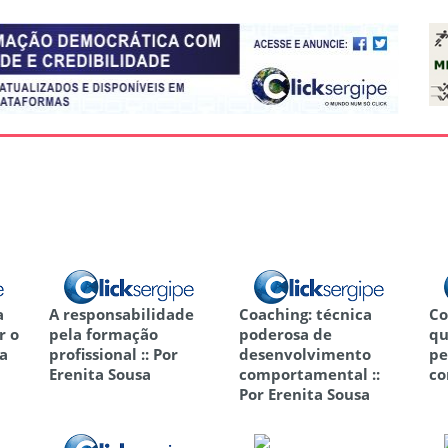
a
A responsabilidade
Coaching: técnica
Co
r o
pela formação
poderosa de
qu
ta
profissional :: Por
desenvolvimento
pe
Erenita Sousa
comportamental ::
co
Por Erenita Sousa