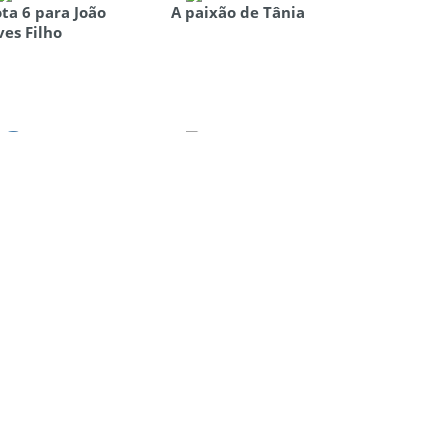
ta 6 para João
A paixão de Tânia
ves Filho
Jackson, João e
 “Gaia” de Ouro ::
política no início do
r José Lima
ano
ntana
calcinha que deu o
Resguardo de
e falar
mulher parida
...
33
34
35
36