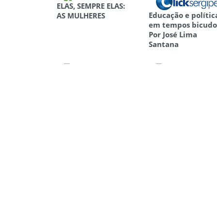
ELAS, SEMPRE ELAS:
Educação e polític
AS MULHERES
em tempos bicudos
Por José Lima
Santana
Depois do carnaval,
Las Locas de la Pla
a administração de
de Mayo, Gelman 
Jackson Barreto já
Akhmátova
será velha
Mais um Ano Novo
O canto de Ararip
Coutinho