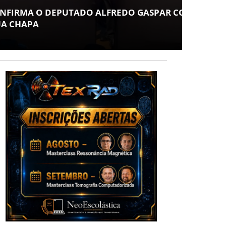
MUSE
 O DEPUTADO ALFREDO GASPAR COMO
ESPE
A
POV