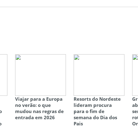
Viajar para a Europa
Resorts do Nordeste
Gr
no verão: o que
lideram procura
ab
o
mudou nas regras de
para o fim de
se
entrada em 2026
semana do Dia dos
ro
o
Pais
Or