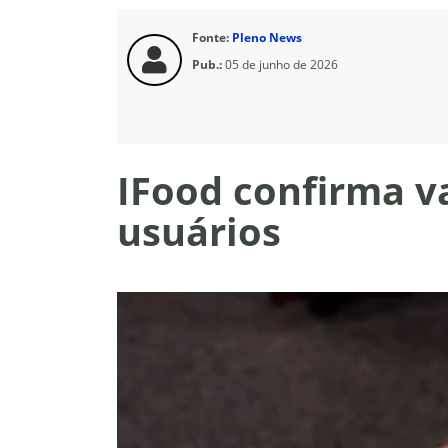
Fonte:
Pleno News
Pub.:
05 de junho de 2026
IFood confirma v
usuários