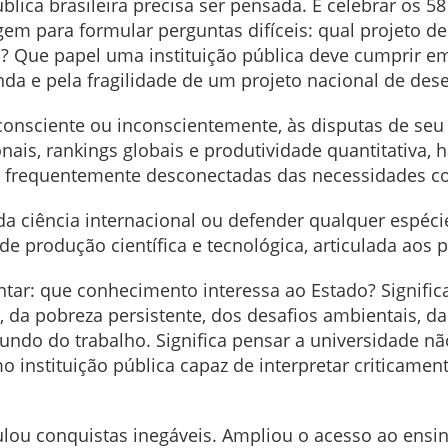
blica brasileira precisa ser pensada. E celebrar os 5
m para formular perguntas difíceis: qual projeto de
 Que papel uma instituição pública deve cumprir 
nda e pela fragilidade de um projeto nacional de de
consciente ou inconscientemente, às disputas de se
ais, rankings globais e produtividade quantitativa, 
, frequentemente desconectadas das necessidades co
da ciência internacional ou defender qualquer espéci
e produção científica e tecnológica, articulada aos 
ntar: que conhecimento interessa ao Estado? Significa
 da pobreza persistente, dos desafios ambientais, da 
ndo do trabalho. Significa pensar a universidade 
instituição pública capaz de interpretar criticamente
ou conquistas inegáveis. Ampliou o acesso ao ensino