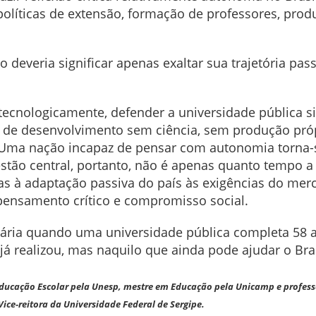
olíticas de extensão, formação de professores, produç
o deveria significar apenas exaltar sua trajetória pas
ecnologicamente, defender a universidade pública s
o de desenvolvimento sem ciência, sem produção pr
. Uma nação incapaz de pensar com autonomia torn
stão central, portanto, não é apenas quanto tempo a U
as à adaptação passiva do país às exigências do mer
ensamento crítico e compromisso social.
ssária quando uma universidade pública completa 58
á realizou, mas naquilo que ainda pode ajudar o Bras
Educação Escolar pela
Unesp, mestre em Educação pela Unicamp e professo
ice-reitora da Universidade Federal de Sergipe.