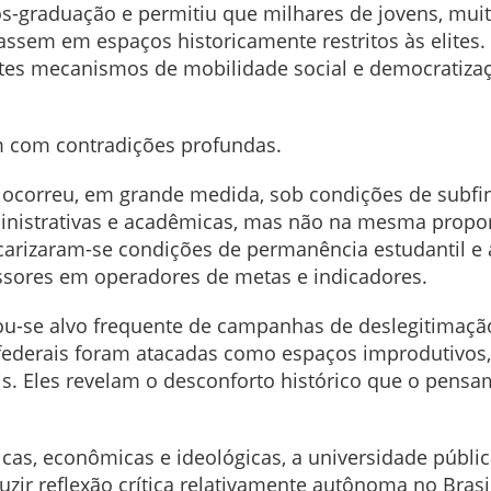
pós-graduação e permitiu que milhares de jovens, mui
sassem em espaços historicamente restritos às elites. 
es mecanismos de mobilidade social e democratizaç
em com contradições profundas.
s ocorreu, em grande medida, sob condições de sub
nistrativas e acadêmicas, mas não na mesma proporç
ecarizaram-se condições de permanência estudantil e
ssores em operadores de metas e indicadores.
u-se alvo frequente de campanhas de deslegitimaçã
s federais foram atacadas como espaços improdutivos,
is. Eles revelam o desconforto histórico que o pens
ticas, econômicas e ideológicas, a universidade pú
uzir reflexão crítica relativamente autônoma no Bras