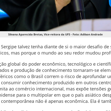
Silvana Aparecida Bretas, Vice-reitora da UFS - Foto: Adilson Andrade
Sergipe talvez tenha diante de si o maior desafio de
êmicos, mas porque o mundo ao seu redor mudou pro
 global do poder econômico, tecnológico e científico.
 dados e produção de conhecimento tornaram-se elem
éricos como o Brasil correm o risco de aprofundar u
 e consumir conhecimento produzido em outros centr
imita ao comércio internacional, mas expõe tensões g
dense para o multipolar em que o país asiático de
 contemporânea não é apenas econômica. Ela é também