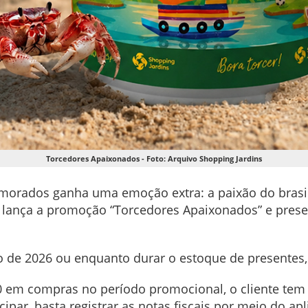
Torcedores Apaixonados - Foto: Arquivo Shopping Jardins
morados ganha uma emoção extra: a paixão do brasile
 lança a promoção “Torcedores Apaixonados” e pres
o de 2026 ou enquanto durar o estoque de presentes,
 em compras no período promocional, o cliente tem d
ipar, basta registrar as notas fiscais por meio do ap