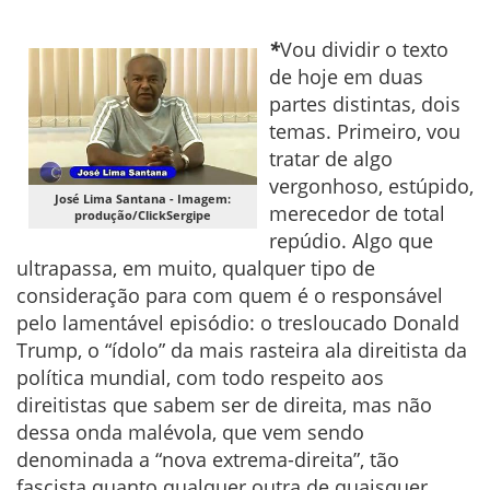
*
Vou dividir o texto
de hoje em duas
partes distintas, dois
temas. Primeiro, vou
tratar de algo
vergonhoso, estúpido,
José Lima Santana - Imagem:
merecedor de total
produção/ClickSergipe
repúdio. Algo que
ultrapassa, em muito, qualquer tipo de
consideração para com quem é o responsável
pelo lamentável episódio: o tresloucado Donald
Trump, o “ídolo” da mais rasteira ala direitista da
política mundial, com todo respeito aos
direitistas que sabem ser de direita, mas não
dessa onda malévola, que vem sendo
denominada a “nova extrema-direita”, tão
fascista quanto qualquer outra de quaisquer