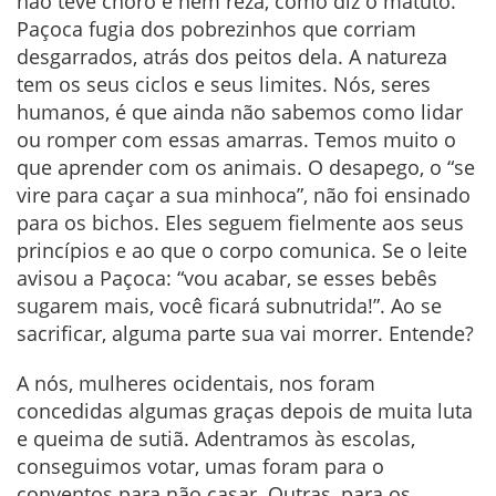
não teve choro e nem reza, como diz o matuto.
Paçoca fugia dos pobrezinhos que corriam
desgarrados, atrás dos peitos dela. A natureza
tem os seus ciclos e seus limites. Nós, seres
humanos, é que ainda não sabemos como lidar
ou romper com essas amarras. Temos muito o
que aprender com os animais. O desapego, o “se
vire para caçar a sua minhoca”, não foi ensinado
para os bichos. Eles seguem fielmente aos seus
princípios e ao que o corpo comunica. Se o leite
avisou a Paçoca: “vou acabar, se esses bebês
sugarem mais, você ficará subnutrida!”. Ao se
sacrificar, alguma parte sua vai morrer. Entende?
A nós, mulheres ocidentais, nos foram
concedidas algumas graças depois de muita luta
e queima de sutiã. Adentramos às escolas,
conseguimos votar, umas foram para o
conventos para não casar. Outras, para os