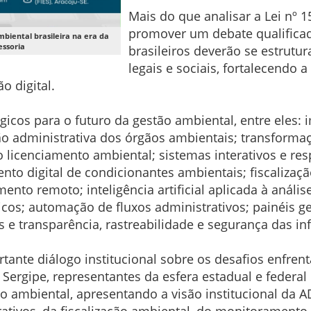
Mais do que analisar a Lei nº 
promover um debate qualifica
mbiental brasileira na era da
essoria
brasileiros deverão se estrutu
legais e sociais, fortalecendo
o digital.
icos para o futuro da gestão ambiental, entre eles:
 administrativa dos órgãos ambientais; transformaçã
do licenciamento ambiental; sistemas interativos e
to digital de condicionantes ambientais; fiscalização
ento remoto; inteligência artificial aplicada à análi
icos; automação de fluxos administrativos; painéis 
e transparência, rastreabilidade e segurança das i
te diálogo institucional sobre os desafios enfrent
ergipe, representantes da esfera estadual e federal
ão ambiental, apresentando a visão institucional da
ativos, da fiscalização ambiental, do monitorament