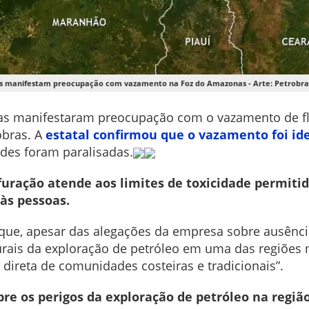
s manifestam preocupação com vazamento na Foz do Amazonas - Arte: Petrobra
tas manifestaram preocupação com o vazamento de f
obras. A
estatal confirmou que o vazamento foi ide
des foram paralisadas.
furação atende aos limites de toxicidade permitid
às pessoas.
e que, apesar das alegações da empresa sobre ausênci
turais da exploração de petróleo em uma das regiões 
 direta de comunidades costeiras e tradicionais”.
re os perigos da exploração de petróleo na região