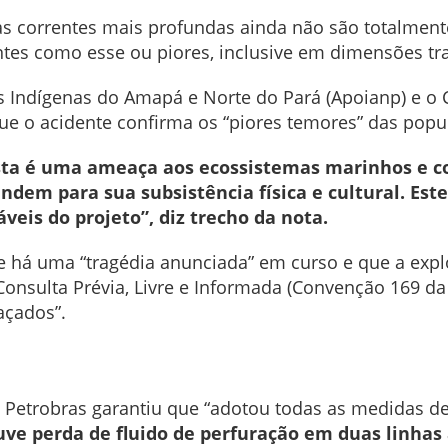
sas correntes mais profundas ainda não são totalmen
ntes como esse ou piores, inclusive em dimensões tran
s Indígenas do Amapá e Norte do Pará (Apoianp) e o
ue o acidente confirma os “piores temores” das popul
osta é uma ameaça aos ecossistemas marinhos e co
dem para sua subsistência física e cultural. Este
áveis do projeto”, diz trecho da nota.
 há uma “tragédia anunciada” em curso e que a expl
nsulta Prévia, Livre e Informada (Convenção 169 da O
açados”.
 a Petrobras garantiu que “adotou todas as medidas de
uve perda de fluido de perfuração em duas linhas