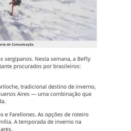
soria de Comunicação
s sergipanos. Nesta semana, a BeFly
ante procurados por brasileiros:
iloche, tradicional destino de inverno,
té Buenos Aires — uma combinação que
da.
o e Farellones. As opções de roteiro
amília. A temporada de inverno na
lares.