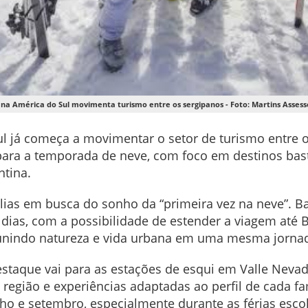
a América do Sul movimenta turismo entre os sergipanos - Foto: Martins Asses
l já começa a movimentar o setor de turismo entre o
para a temporada de neve, com foco em destinos bast
ntina.
ias em busca do sonho da “primeira vez na neve”. Bar
8 dias, com a possibilidade de estender a viagem a
, unindo natureza e vida urbana em uma mesma jorna
destaque vai para as estações de esqui em Valle Nevad
 região e experiências adaptadas ao perfil de cada f
nho e setembro, especialmente durante as férias esco