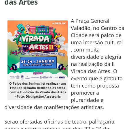
das Artes
A Praça General
Valadão, no Centro da
Cidade será palco de
uma imersão cultural
, com muita
diversidade e alegria
na realização da II
Virada das Artes. O
evento que é gratuito
O Palco dos Sonhos irá realiuzar um
tem como proposta
Final de semana dedicado as artes
promover a
com a II edição da Virada das Artes
- Foto: Divulgação/Assessoria
pluraridade e
diversidade das manifestações artisticas.
Serão ofertadas oficinas de teatro, palhaçaria,
dança e escrita criativa, nos dias 23 e 24 de