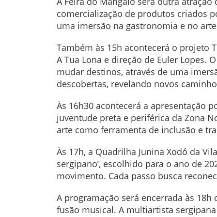
A Feira do Mangaio será outra atração d
comercialização de produtos criados p
uma imersão na gastronomia e no arte
Também às 15h acontecerá o projeto T
A Tua Lona e direção de Euler Lopes. O
mudar destinos, através de uma imersão
descobertas, revelando novos caminh
Às 16h30 acontecerá a apresentação po
juventude preta e periférica da Zona N
arte como ferramenta de inclusão e tr
Às 17h, a Quadrilha Junina Xodó da Vi
sergipano’, escolhido para o ano de 2
movimento. Cada passo busca reconect
A programação será encerrada às 18h c
fusão musical. A multiartista sergipan