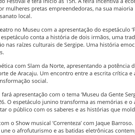
o Festival e terá início às 15h. A feira incentiva a e
or mulheres pretas empreendedoras, na sua maioria 
sanato local.
eatro no Museu com a apresentação do espetáculo ‘P
 espetáculo conta a história de dois irmãos, uma tr
 nas raízes culturais de Sergipe. Uma história emoci
os.
ética com Slam da Norte, apresentando a potência d
orte de Aracaju. Um encontro entre a escrita crítica 
ansformação social.
la fará apresentação com o tema ‘Museu da Gente Se
026. O espetáculo junino transforma as memórias e o
ar o público com os saberes e as histórias que mol
om o Show musical ‘Correnteza’ com Jaque Barroso. 
a une o afrofuturismo e as batidas eletrônicas conte