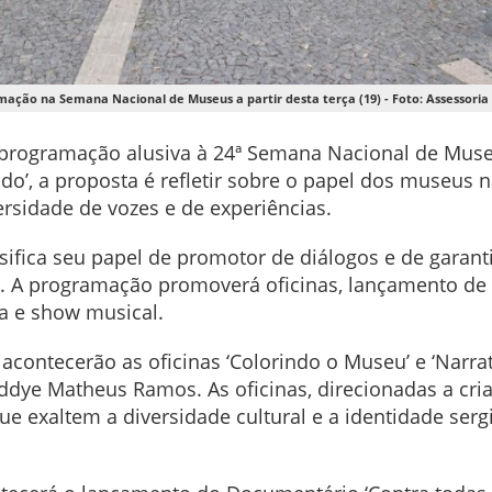
ação na Semana Nacional de Museus a partir desta terça (19) - Foto: Assessori
programação alusiva à 24ª Semana Nacional de Museus
o’, a proposta é refletir sobre o papel dos museus
ersidade de vozes e de experiências.
ifica seu papel de promotor de diálogos e de garanti
va. A programação promoverá oficinas, lançamento de 
iva e show musical.
, acontecerão as oficinas ‘Colorindo o Museu’ e ‘Narr
, Eddye Matheus Ramos. As oficinas, direcionadas a cr
que exaltem a diversidade cultural e a identidade ser