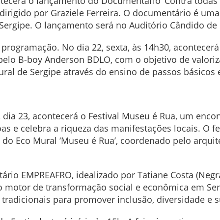
ontecerá o lançamento do Documentário ‘Contra todas
 dirigido por Graziele Ferreira. O documentário é uma
de Sergipe. O lançamento será no Auditório Cândido de Fa
programação. No dia 22, sexta, às 14h30, acontecerá 
pelo B-boy Anderson BDLO, com o objetivo de valoriz
ural de Sergipe através do ensino de passos básicos 
dia 23, acontecerá o Festival Museu é Rua, um encont
s e celebra a riqueza das manifestações locais. O f
 do Eco Mural ‘Museu é Rua’, coordenado pelo arquitet
rio EMPREAFRO, idealizado por Tatiane Costa (Negra
motor de transformação social e econômica em Sergi
tradicionais para promover inclusão, diversidade e s