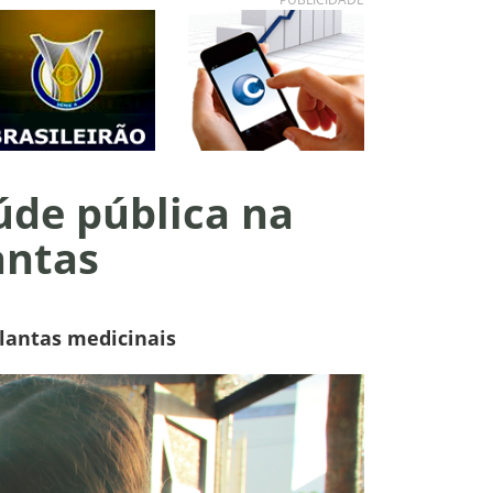
úde pública na
antas
plantas medicinais