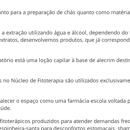
 tanto para a preparação de chás quanto como matéri
a extração utilizando água e álcool, dependendo do t
extratos, desenvolvemos produtos, que já corresponde
atório está uma loção capilar à base de alecrim dest
 no Núcleo de Fitoterapia são utilizados exclusivame
rtalecer o espaço como uma farmácia-escola voltada 
aúde.
e fitoterápicos produzidos para atender demandas fre
espinheira-santa para desconfortos estomacais, sha