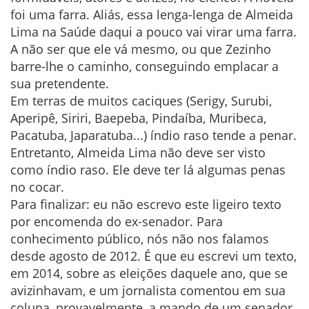
foi uma farra. Aliás, essa lenga-lenga de Almeida
Lima na Saúde daqui a pouco vai virar uma farra.
A não ser que ele vá mesmo, ou que Zezinho
barre-lhe o caminho, conseguindo emplacar a
sua pretendente.
Em terras de muitos caciques (Serigy, Surubi,
Aperipê, Siriri, Baepeba, Pindaíba, Muribeca,
Pacatuba, Japaratuba...) índio raso tende a penar.
Entretanto, Almeida Lima não deve ser visto
como índio raso. Ele deve ter lá algumas penas
no cocar.
Para finalizar: eu não escrevo este ligeiro texto
por encomenda do ex-senador. Para
conhecimento público, nós não nos falamos
desde agosto de 2012. É que eu escrevi um texto,
em 2014, sobre as eleições daquele ano, que se
avizinhavam, e um jornalista comentou em sua
coluna, provavelmente, a mando de um senador,