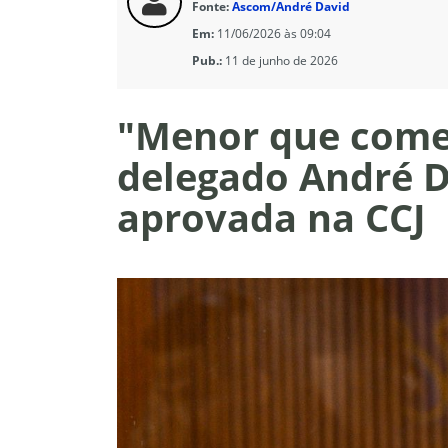
Fonte:
Ascom/André David
Em:
11/06/2026 às 09:04
Pub.:
11 de junho de 2026
"Menor que come
delegado André D
aprovada na CCJ