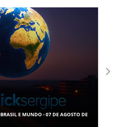
COT
ARAC
 BRASIL E MUNDO - 07 DE AGOSTO DE
LUGA
NOR