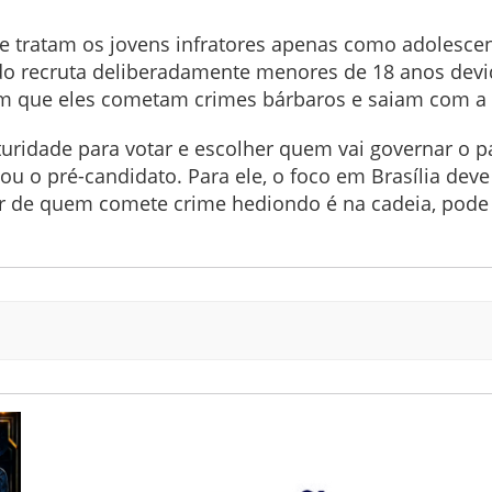
e tratam os jovens infratores apenas como adolesce
do recruta deliberadamente menores de 18 anos devid
m que eles cometam crimes bárbaros e saiam com a f
uridade para votar e escolher quem vai governar o pa
ou o pré-candidato. Para ele, o foco em Brasília dev
r de quem comete crime hediondo é na cadeia, pode t