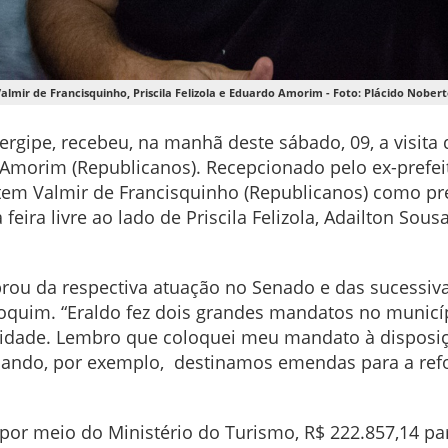
almir de Francisquinho, Priscila Felizola e Eduardo Amorim - Foto: Plácido Nober
ergipe, recebeu, na manhã deste sábado, 09, a visita 
Amorim (Republicanos). Recepcionado pelo ex-prefei
tem Valmir de Francisquinho (Republicanos) como pr
ira livre ao lado de Priscila Felizola, Adailton Sou
rou da respectiva atuação no Senado e das sucessiva
oquim. “Eraldo fez dois grandes mandatos no municí
 cidade. Lembro que coloquei meu mandato à disposiç
uando, por exemplo, destinamos emendas para a ref
or meio do Ministério do Turismo, R$ 222.857,14 pa