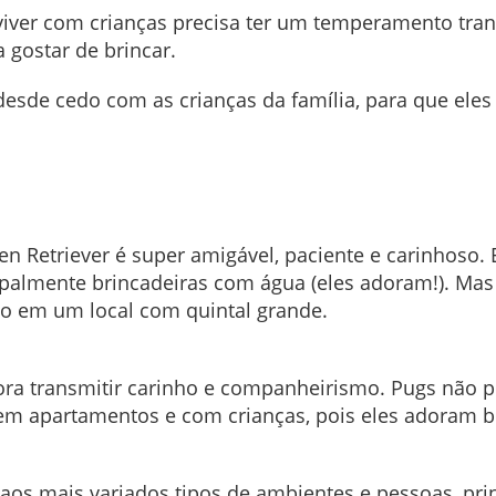
er com crianças precisa ter um temperamento tranqui
 gostar de brincar.
s desde cedo com as crianças da família, para que 
n Retriever é super amigável, paciente e carinhoso. 
cipalmente brincadeiras com água (eles adoram!). Ma
lo em um local com quintal grande.
adora transmitir carinho e companheirismo. Pugs não
em apartamentos e com crianças, pois eles adoram bri
a aos mais variados tipos de ambientes e pessoas, pri