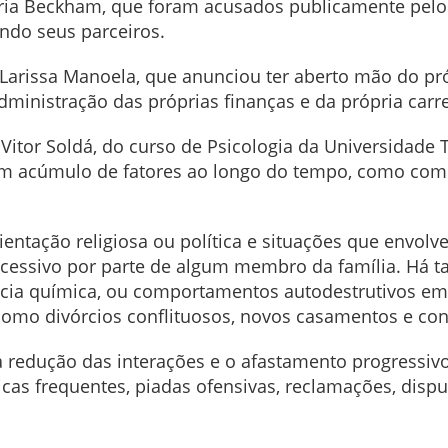
ria Beckham, que foram acusados publicamente pelos 
ndo seus parceiros.
iz Larissa Manoela, que anunciou ter aberto mão do pr
dministração das próprias finanças e da própria carr
 Vitor Soldá, do curso de Psicologia da Universidade 
um acúmulo de fatores ao longo do tempo, como comun
orientação religiosa ou política e situações que envol
excessivo por parte de algum membro da família. Há
ia química, ou comportamentos autodestrutivos em 
 como divórcios conflituosos, novos casamentos e co
à redução das interações e o afastamento progressiv
icas frequentes, piadas ofensivas, reclamações, disp