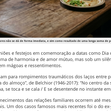
ares não se dá de forma imediata, e sim como resultado de uma longa soma de p
euniões e festejos em comemoração a datas como Dia d
ima de harmonia e de amor mútuo, mas sob um silê
em mágoas e ressentimentos.
lam para rompimentos traumáticos dos laços entre p
ra do almoço”, de Belchior (1946-2017): “No centro da
ha, se toca e se cala / E se desentende no instante em
emecimentos das relações familiares ocorrem até me
is. Um dos casos famosos mais recentes foi o do ex-