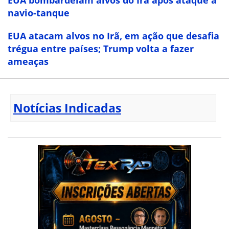
navio-tanque
EUA atacam alvos no Irã, em ação que desafia
trégua entre países; Trump volta a fazer
ameaças
Notícias Indicadas