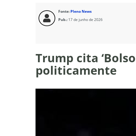
Fonte:
Pleno News
Pub.:
17 de junho de 2026
Trump cita ‘Bolson
politicamente