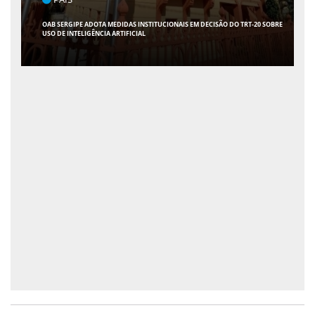
POLÍTICA
FLÁVIO CONFIRMA 47 APOIOS AO SENADO; VEJA QUAIS SÃO OS NOMES