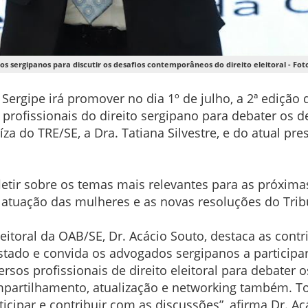
os sergipanos para discutir os desafios contemporâneos do direito eleitoral - Fo
ergipe irá promover no dia 1º de julho, a 2ª edição do
profissionais do direito sergipano para debater os 
íza do TRE/SE, a Dra. Tatiana Silvestre, e do atual pr
efletir sobre os temas mais relevantes para as próxim
a atuação das mulheres e as novas resoluções do Tribu
eitoral da OAB/SE, Dr. Acácio Souto, destaca as cont
estado e convida os advogados sergipanos a participar
rsos profissionais de direito eleitoral para debater
mpartilhamento, atualização e networking também. To
ticipar e contribuir com as discussões”, afirma Dr. Ac