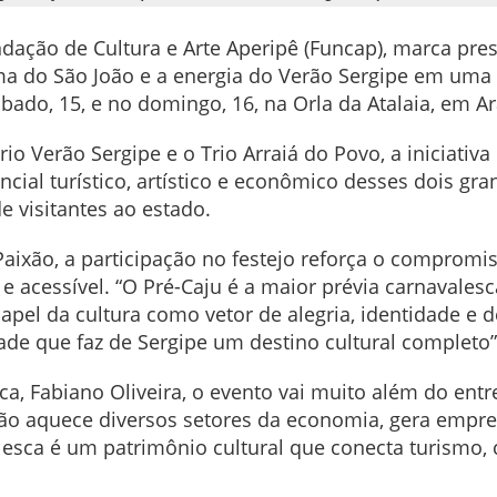
dação de Cultura e Arte Aperipê (Funcap), marca pres
 do São João e a energia do Verão Sergipe em uma s
bado, 15, e no domingo, 16, na Orla da Atalaia, em Ar
io Verão Sergipe e o Trio Arraiá do Povo, a iniciativ
encial turístico, artístico e econômico desses dois 
e visitantes ao estado.
Paixão, a participação no festejo reforça o comprom
e acessível. “O Pré-Caju é a maior prévia carnavales
papel da cultura como vetor de alegria, identidade e
dade que faz de Sergipe um destino cultural completo”
ca, Fabiano Oliveira, o evento vai muito além do entr
 aquece diversos setores da economia, gera emprego
alesca é um patrimônio cultural que conecta turismo