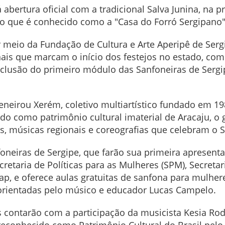
 abertura oficial com a tradicional Salva Junina, na pr
o que é conhecido como a "Casa do Forró Sergipano
 meio da Fundação de Cultura e Arte Aperipê de Serg
nais que marcam o início dos festejos no estado, co
nclusão do primeiro módulo das Sanfoneiras de Sergi
eneirou Xerém, coletivo multiartístico fundado em 19
do como patrimônio cultural imaterial de Aracaju, o
os, músicas regionais e coreografias que celebram o S
oneiras de Sergipe, que farão sua primeira apresentaç
etaria de Políticas para as Mulheres (SPM), Secretari
cap, e oferece aulas gratuitas de sanfona para mulhe
 orientadas pelo músico e educador Lucas Campelo.
 contarão com a participação da musicista Kesia Rodri