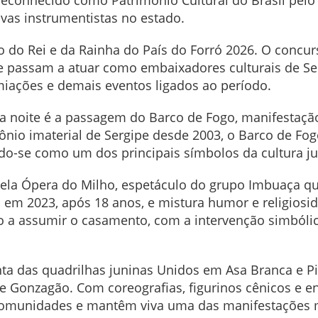
 reconhecido como Patrimônio Cultural do Brasil pelo 
ovas instrumentistas no estado.
o do Rei e da Rainha do País do Forró 2026. O concur
e passam a atuar como embaixadores culturais de Ser
emiações e demais eventos ligados ao período.
oite é a passagem do Barco de Fogo, manifestação 
nio imaterial de Sergipe desde 2003, o Barco de Fo
ndo-se como um dos principais símbolos da cultura j
pela Ópera do Milho, espetáculo do grupo Imbuaça q
m 2023, após 18 anos, e mistura humor e religiosida
o a assumir o casamento, com a intervenção simbólic
nta das quadrilhas juninas Unidos em Asa Branca e 
 e Gonzagão. Com coreografias, figurinos cênicos e
comunidades e mantêm viva uma das manifestações m