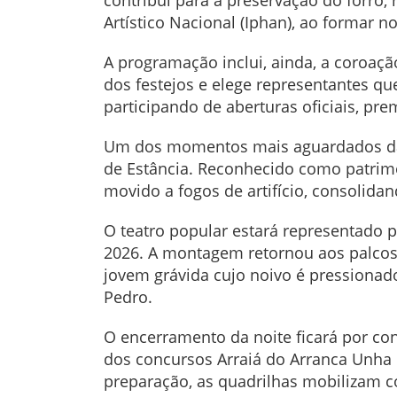
contribui para a preservação do forró,
Artístico Nacional (Iphan), ao formar n
A programação inclui, ainda, a coroaçã
dos festejos e elege representantes qu
participando de aberturas oficiais, pr
Um dos momentos mais aguardados da n
de Estância. Reconhecido como patrimô
movido a fogos de artifício, consolida
O teatro popular estará representado 
2026. A montagem retornou aos palcos e
jovem grávida cujo noivo é pressionad
Pedro.
O encerramento da noite ficará por co
dos concursos Arraiá do Arranca Unha
preparação, as quadrilhas mobilizam 