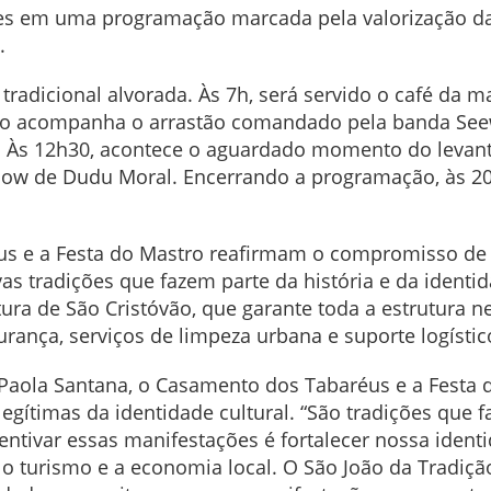
es em uma programação marcada pela valorização das
.
tradicional alvorada. Às 7h, será servido o café da m
ico acompanha o arrastão comandado pela banda Seew
. Às 12h30, acontece o aguardado momento do levant
how de Dudu Moral. Encerrando a programação, às 20h
us e a Festa do Mastro reafirmam o compromisso de 
as tradições que fazem parte da história e da identi
ra de São Cristóvão, que garante toda a estrutura ne
urança, serviços de limpeza urbana e suporte logístic
 Paola Santana, o Casamento dos Tabaréus e a Festa
gítimas da identidade cultural. “São tradições que 
centivar essas manifestações é fortalecer nossa iden
o turismo e a economia local. O São João da Tradiç