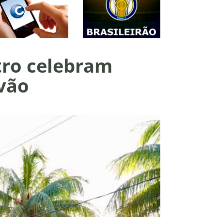
tro celebram
óvão