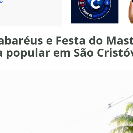
ão
baréus e Festa do Mas
ra popular em São Crist