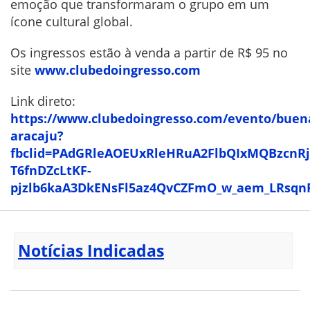
emoção que transformaram o grupo em um
ícone cultural global.
Os ingressos estão à venda a partir de R$ 95 no
site
www.clubedoingresso.com
Link direto:
https://www.clubedoingresso.com/evento/buena
aracaju?
fbclid=PAdGRleAOEUxRleHRuA2FlbQIxMQBzcn
T6fnDZcLtKF-
pjzlb6kaA3DkENsFl5az4QvCZFmO_w_aem_LRsq
Notícias Indicadas