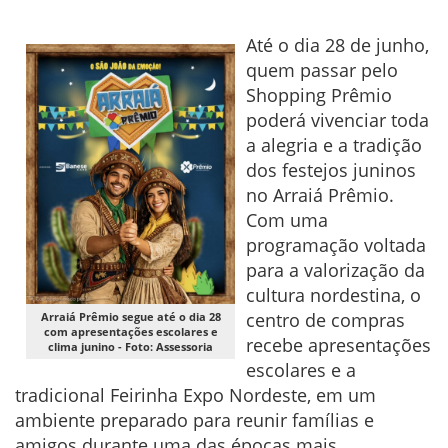
Até o dia 28 de junho,
quem passar pelo
Shopping Prêmio
poderá vivenciar toda
a alegria e a tradição
dos festejos juninos
no Arraiá Prêmio.
Com uma
programação voltada
para a valorização da
cultura nordestina, o
centro de compras
Arraiá Prêmio segue até o dia 28
com apresentações escolares e
recebe apresentações
clima junino - Foto: Assessoria
escolares e a
tradicional Feirinha Expo Nordeste, em um
ambiente preparado para reunir famílias e
amigos durante uma das épocas mais