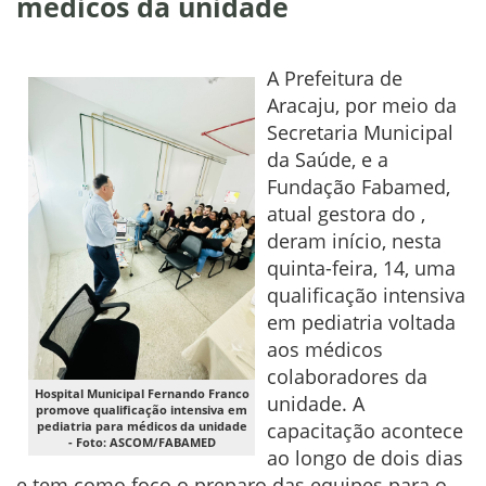
médicos da unidade
A Prefeitura de
Aracaju, por meio da
Secretaria Municipal
da Saúde, e a
Fundação Fabamed,
atual gestora do ,
deram início, nesta
quinta-feira, 14, uma
qualificação intensiva
em pediatria voltada
aos médicos
colaboradores da
Hospital Municipal Fernando Franco
unidade. A
promove qualificação intensiva em
pediatria para médicos da unidade
capacitação acontece
- Foto: ASCOM/FABAMED
ao longo de dois dias
e tem como foco o preparo das equipes para o