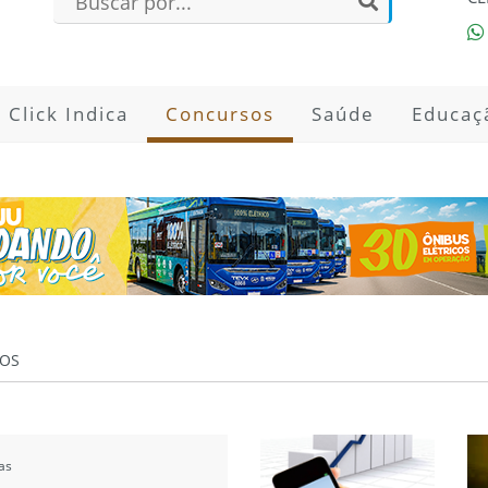
Click Indica
Concursos
Saúde
Educaç
OS
as