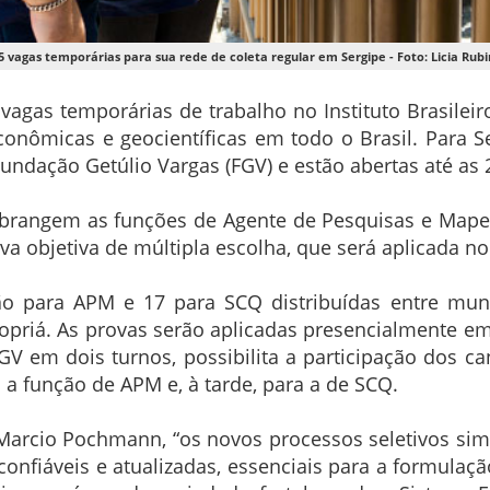
5 vagas temporárias para sua rede de coleta regular em Sergipe - Foto: Licia Rub
vagas temporárias de trabalho no Instituto Brasileiro
conômicas e geocientíficas em todo o Brasil. Para S
 Fundação Getúlio Vargas (FGV) e estão abertas até a
 abrangem as funções de Agente de Pesquisas e Mape
a objetiva de múltipla escolha, que será aplicada no 
ão para APM e 17 para SCQ distribuídas entre municí
opriá. As provas serão aplicadas presencialmente e
FGV em dois turnos, possibilita a participação dos 
 a função de APM e, à tarde, para a de SCQ.
Marcio Pochmann, “os novos processos seletivos si
nfiáveis e atualizadas, essenciais para a formulação