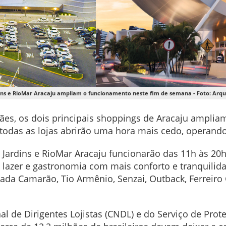
ins e RioMar Aracaju ampliam o funcionamento neste fim de semana - Foto: Arq
ães, os dois principais shoppings de Aracaju amplia
todas as lojas abrirão uma hora mais cedo, operand
Jardins e RioMar Aracaju funcionarão das 11h às 20h
e lazer e gastronomia com mais conforto e tranquili
rada Camarão, Tio Armênio, Senzai, Outback, Ferreiro
de Dirigentes Lojistas (CNDL) e do Serviço de Proteç