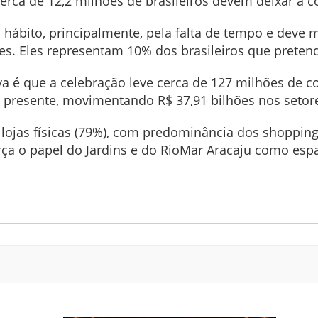
cerca de 12,2 milhões de brasileiros devem deixar a 
 hábito, principalmente, pela falta de tempo e deve
s. Eles representam 10% dos brasileiros que preten
va é que a celebração leve cerca de 127 milhões de 
resente, movimentando R$ 37,91 bilhões nos setore
lojas físicas (79%), com predominância dos shopping c
rça o papel do Jardins e do RioMar Aracaju como esp