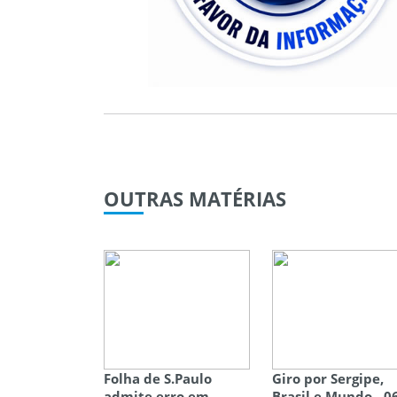
OUTRAS
MATÉRIAS
Folha de S.Paulo
Giro por Sergipe,
admite erro em
Brasil e Mundo - 0