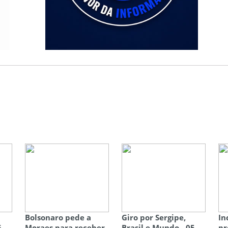
Bolsonaro pede a
Giro por Sergipe,
In
6
Moraes para receber
Brasil e Mundo - 05
pr