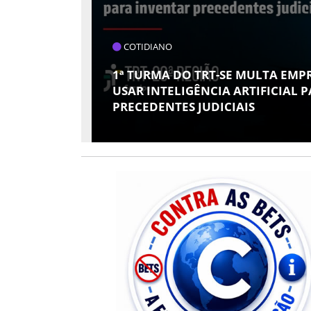
PAÍS
DVOGADA
R
TCU ENTREGA AO TSE LISTA DE R
CONTAS JULGADAS IRREGULARES