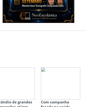
cêndio de grandes
Com campanha
oporções atinge
focada na saúde,