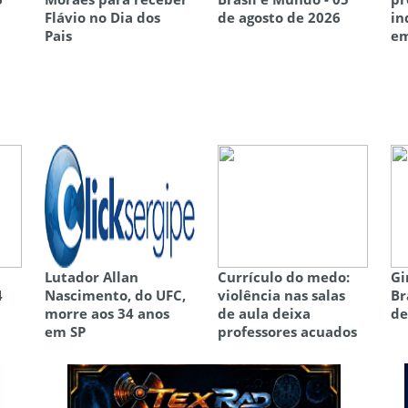
Flávio no Dia dos
de agosto de 2026
in
Pais
em
Lutador Allan
Currículo do medo:
Gi
4
Nascimento, do UFC,
violência nas salas
Br
morre aos 34 anos
de aula deixa
de
em SP
professores acuados