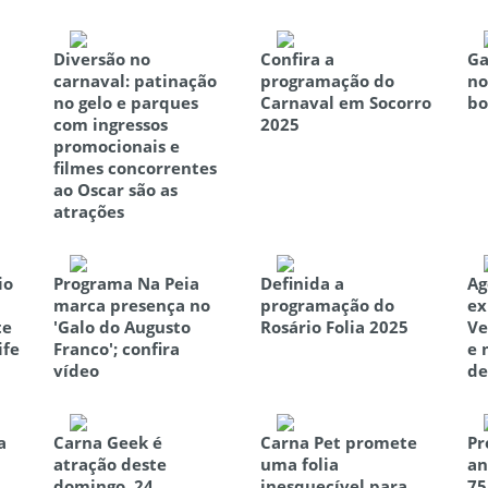
Diversão no
Confira a
Ga
carnaval: patinação
programação do
no
no gelo e parques
Carnaval em Socorro
bo
com ingressos
2025
promocionais e
filmes concorrentes
ao Oscar são as
atrações
io
Programa Na Peia
Definida a
Ag
marca presença no
programação do
ex
te
'Galo do Augusto
Rosário Folia 2025
Ve
ife
Franco'; confira
e 
vídeo
de
a
Carna Geek é
Carna Pet promete
Pr
atração deste
uma folia
an
domingo, 24
inesquecível para
75