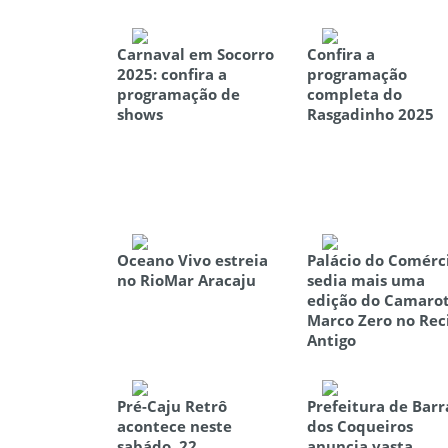
Carnaval em Socorro
Confira a
2025: confira a
programação
programação de
completa do
shows
Rasgadinho 2025
Oceano Vivo estreia
Palácio do Comérc
no RioMar Aracaju
sedia mais uma
edição do Camaro
Marco Zero no Rec
Antigo
Pré-Caju Retrô
Prefeitura de Barr
acontece neste
dos Coqueiros
sabádo, 22
anuncia vasta