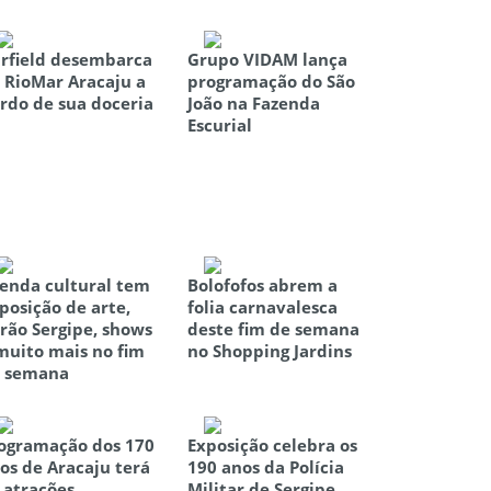
rfield desembarca
Grupo VIDAM lança
 RioMar Aracaju a
programação do São
rdo de sua doceria
João na Fazenda
Escurial
enda cultural tem
Bolofofos abrem a
posição de arte,
folia carnavalesca
rão Sergipe, shows
deste fim de semana
muito mais no fim
no Shopping Jardins
 semana
ogramação dos 170
Exposição celebra os
os de Aracaju terá
190 anos da Polícia
 atrações
Militar de Sergipe