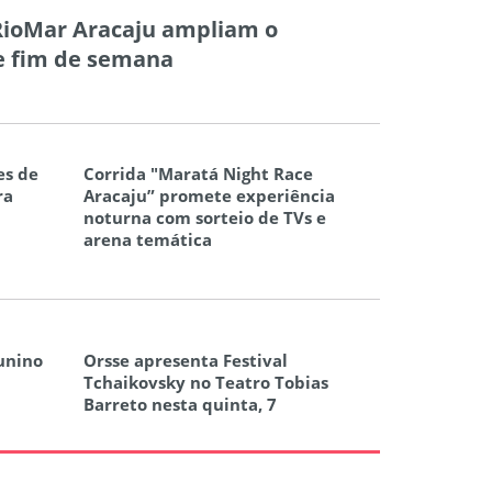
 RioMar Aracaju ampliam o
e fim de semana
es de
Corrida "Maratá Night Race
ra
Aracaju” promete experiência
noturna com sorteio de TVs e
arena temática
Junino
Orsse apresenta Festival
Tchaikovsky no Teatro Tobias
Barreto nesta quinta, 7