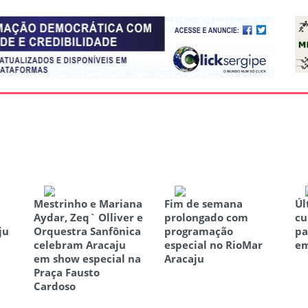
Mestrinho e Mariana
Fim de semana
Úl
Aydar, Zeq` Olliver e
prolongado com
cu
ju
Orquestra Sanfônica
programação
pa
celebram Aracaju
especial no RioMar
em
em show especial na
Aracaju
Praça Fausto
Cardoso